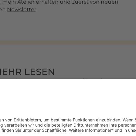
n mein Atelier erhalten und zuerst von neuen
nen
Newsletter
.
EHR LESEN
artseite
Kontakt
onata
Partner
rien | Online Galerie
Presse
ftragsarbeiten