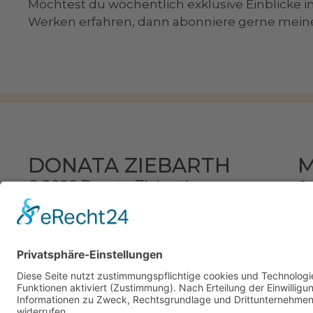
Möchtest du wöchentlich exklusive Einblicke i
Werken erfahren, dann abonniere gerne mei
M
DONATA ZIEBARTH
© 2026 Donata Ziebarth
St
Design & Code ❤
kube.studio
D
Se
Au