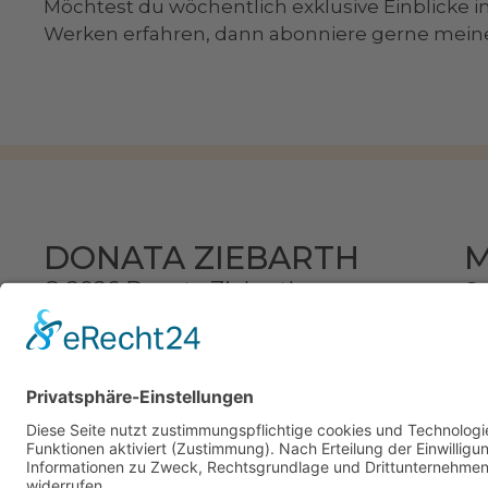
Möchtest du wöchentlich exklusive Einblicke i
Werken erfahren, dann abonniere gerne mei
M
DONATA ZIEBARTH
© 2026 Donata Ziebarth
St
Design & Code ❤
kube.studio
D
Se
Au