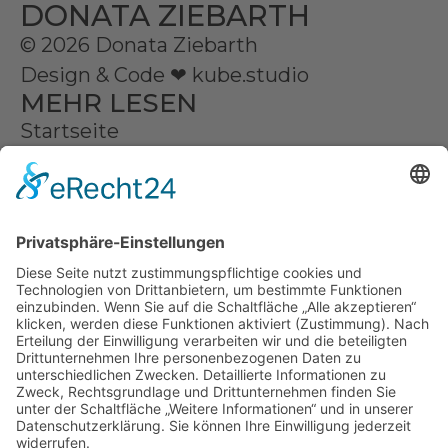
DONATA ZIEBARTH
© 2026 Donata Ziebarth
Design & Code ❤
kube.studio
MEHR LESEN
Startseite
Donata
Serien | Online Galerie
Auftragsarbeiten
Kontakt
Partner
Presse
RECHTLICHES
Impressum