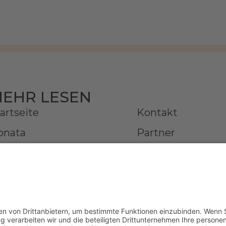
EHR LESEN
artseite
Kontakt
onata
Partner
rien | Online Galerie
Presse
ftragsarbeiten