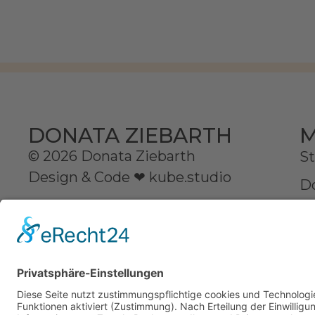
M
DONATA ZIEBARTH
© 2026 Donata Ziebarth
St
Design & Code ❤
kube.studio
D
Se
Au